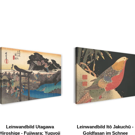
Leinwandbild Utagawa
Leinwandbild Itō Jakuchū -
Hiroshige - Fujiwara; Yugyoji
Goldfasan im Schnee