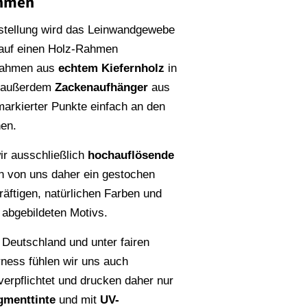
ahmen
stellung wird das Leinwandgewebe
 auf einen Holz-Rahmen
Rahmen aus
echtem Kiefernholz
in
n außerdem
Zackenaufhänger
aus
rmarkierter Punkte einfach an den
en.
r ausschließlich
hochauflösende
en von uns daher ein gestochen
räftigen, natürlichen Farben und
s abgebildeten Motivs.
 Deutschland und unter fairen
rness fühlen wir uns auch
erpflichtet und drucken daher nur
gmenttinte
und mit
UV-