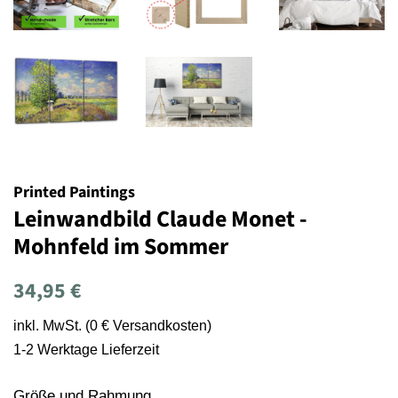
Printed Paintings
Leinwandbild Claude Monet -
Mohnfeld im Sommer
Normaler
Sonderpreis
34,95 €
Preis
inkl. MwSt. (0 € Versandkosten)
1-2 Werktage Lieferzeit
Größe und Rahmung