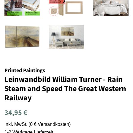
Printed Paintings
Leinwandbild William Turner - Rain
Steam and Speed The Great Western
Railway
Normaler
Sonderpreis
34,95 €
Preis
inkl. MwSt. (0 € Versandkosten)
1-2 Werktage Lieferzeit