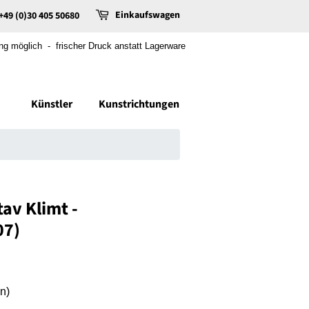
Einkaufswagen
+49 (0)30 405 50680
 möglich - frischer Druck anstatt Lagerware
Künstler
Kunstrichtungen
av Klimt -
07)
n)