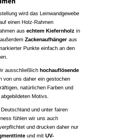
ahmen
stellung wird das Leinwandgewebe
 auf einen Holz-Rahmen
Rahmen aus
echtem Kiefernholz
in
n außerdem
Zackenaufhänger
aus
rmarkierter Punkte einfach an den
en.
r ausschließlich
hochauflösende
en von uns daher ein gestochen
räftigen, natürlichen Farben und
s abgebildeten Motivs.
 Deutschland und unter fairen
rness fühlen wir uns auch
erpflichtet und drucken daher nur
gmenttinte
und mit
UV-