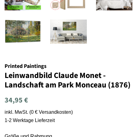
Printed Paintings
Leinwandbild Claude Monet -
Landschaft am Park Monceau (1876)
Normaler
Sonderpreis
34,95 €
Preis
inkl. MwSt. (0 € Versandkosten)
1-2 Werktage Lieferzeit
Größe und Rahmung