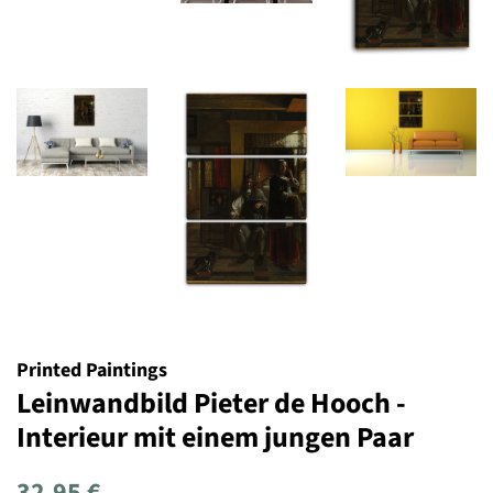
Printed Paintings
Leinwandbild Pieter de Hooch -
Interieur mit einem jungen Paar
Normaler
Sonderpreis
32,95 €