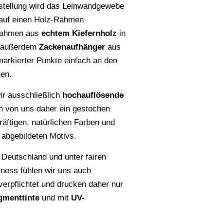
stellung wird das Leinwandgewebe
 auf einen Holz-Rahmen
Rahmen aus
echtem Kiefernholz
in
n außerdem
Zackenaufhänger
aus
rmarkierter Punkte einfach an den
en.
r ausschließlich
hochauflösende
en von uns daher ein gestochen
räftigen, natürlichen Farben und
s abgebildeten Motivs.
 Deutschland und unter fairen
rness fühlen wir uns auch
erpflichtet und drucken daher nur
gmenttinte
und mit
UV-