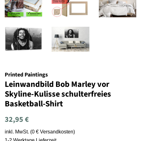
Printed Paintings
Leinwandbild Bob Marley vor
Skyline-Kulisse schulterfreies
Basketball-Shirt
Normaler
Sonderpreis
32,95 €
Preis
inkl. MwSt. (0 € Versandkosten)
1-2 Werktage Lieferzeit