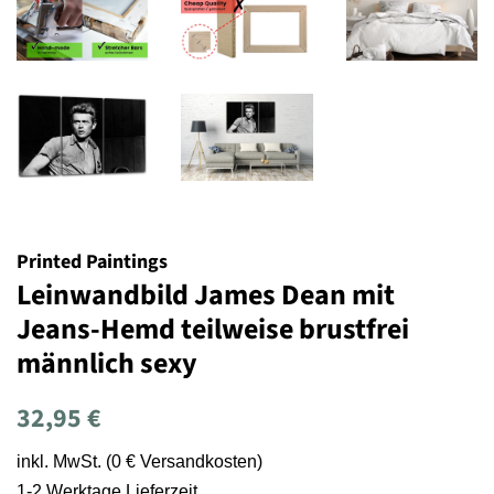
Printed Paintings
Leinwandbild James Dean mit
Jeans-Hemd teilweise brustfrei
männlich sexy
Normaler
Sonderpreis
32,95 €
Preis
inkl. MwSt. (0 € Versandkosten)
1-2 Werktage Lieferzeit