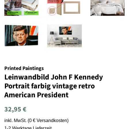
Printed Paintings
Leinwandbild John F Kennedy
Portrait farbig vintage retro
American President
Normaler
Sonderpreis
32,95 €
Preis
inkl. MwSt. (0 € Versandkosten)
1-2 Werktage Lieferzeit