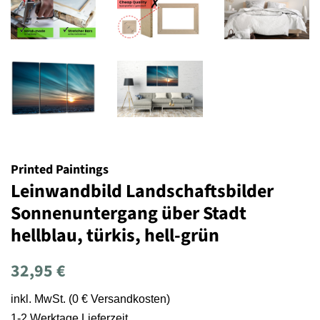
Printed Paintings
Leinwandbild Landschaftsbilder
Sonnenuntergang über Stadt
hellblau, türkis, hell-grün
Normaler
Sonderpreis
32,95 €
Preis
inkl. MwSt. (0 € Versandkosten)
1-2 Werktage Lieferzeit