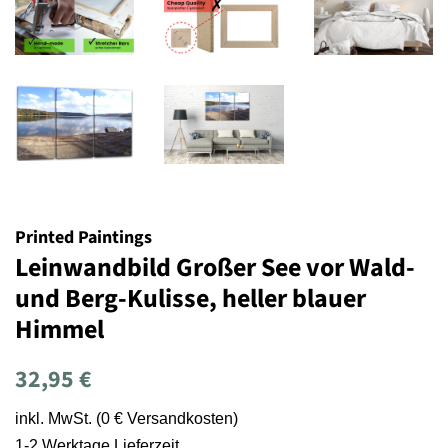
Printed Paintings
Leinwandbild Großer See vor Wald-
und Berg-Kulisse, heller blauer
Himmel
Normaler
Sonderpreis
32,95 €
Preis
inkl. MwSt. (0 € Versandkosten)
1-2 Werktage Lieferzeit