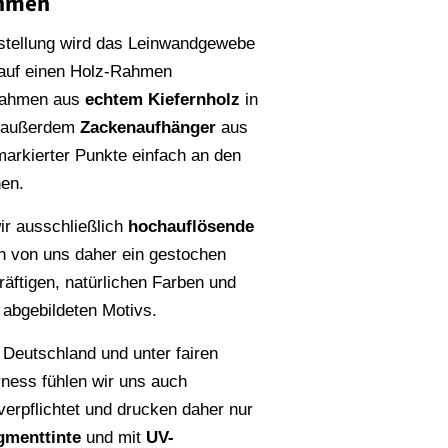
ahmen
stellung wird das Leinwandgewebe
 auf einen Holz-Rahmen
Rahmen aus
echtem Kiefernholz
in
n außerdem
Zackenaufhänger
aus
rmarkierter Punkte einfach an den
en.
r ausschließlich
hochauflösende
en von uns daher ein gestochen
räftigen, natürlichen Farben und
s abgebildeten Motivs.
 Deutschland und unter fairen
rness fühlen wir uns auch
erpflichtet und drucken daher nur
gmenttinte
und mit
UV-