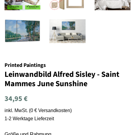
Printed Paintings
Leinwandbild Alfred Sisley - Saint
Mammes June Sunshine
Normaler
Sonderpreis
34,95 €
Preis
inkl. MwSt. (0 € Versandkosten)
1-2 Werktage Lieferzeit
Größe und Rahmung