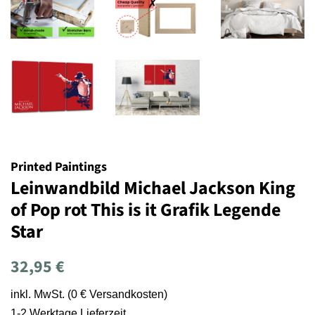
Printed Paintings
Leinwandbild Michael Jackson King
of Pop rot This is it Grafik Legende
Star
Normaler
Sonderpreis
32,95 €
Preis
inkl. MwSt. (0 € Versandkosten)
1-2 Werktage Lieferzeit