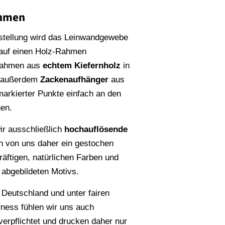
ahmen
stellung wird das Leinwandgewebe
 auf einen Holz-Rahmen
Rahmen aus
echtem Kiefernholz
in
n außerdem
Zackenaufhänger
aus
rmarkierter Punkte einfach an den
en.
r ausschließlich
hochauflösende
en von uns daher ein gestochen
räftigen, natürlichen Farben und
s abgebildeten Motivs.
 Deutschland und unter fairen
rness fühlen wir uns auch
erpflichtet und drucken daher nur