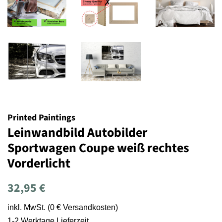
Printed Paintings
Leinwandbild Autobilder
Sportwagen Coupe weiß rechtes
Vorderlicht
Normaler
Sonderpreis
32,95 €
Preis
inkl. MwSt. (0 € Versandkosten)
1-2 Werktage Lieferzeit