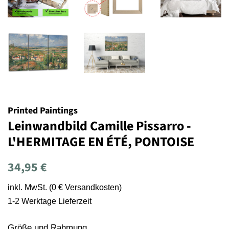
Printed Paintings
Leinwandbild Camille Pissarro -
L'HERMITAGE EN ÉTÉ, PONTOISE
Normaler
Sonderpreis
34,95 €
Preis
inkl. MwSt. (0 € Versandkosten)
1-2 Werktage Lieferzeit
Größe und Rahmung