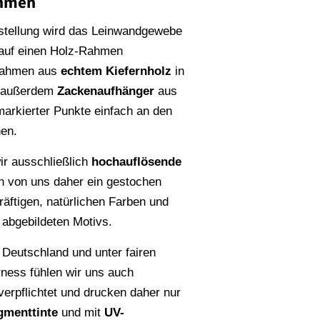
ahmen
stellung wird das Leinwandgewebe
 auf einen Holz-Rahmen
Rahmen aus
echtem Kiefernholz
in
n außerdem
Zackenaufhänger
aus
rmarkierter Punkte einfach an den
en.
r ausschließlich
hochauflösende
en von uns daher ein gestochen
räftigen, natürlichen Farben und
s abgebildeten Motivs.
 Deutschland und unter fairen
rness fühlen wir uns auch
erpflichtet und drucken daher nur
gmenttinte
und mit
UV-