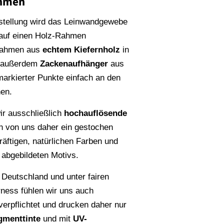
ahmen
stellung wird das Leinwandgewebe
 auf einen Holz-Rahmen
Rahmen aus
echtem Kiefernholz
in
n außerdem
Zackenaufhänger
aus
rmarkierter Punkte einfach an den
en.
r ausschließlich
hochauflösende
en von uns daher ein gestochen
räftigen, natürlichen Farben und
s abgebildeten Motivs.
 Deutschland und unter fairen
rness fühlen wir uns auch
erpflichtet und drucken daher nur
gmenttinte
und mit
UV-