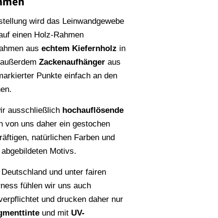
ahmen
stellung wird das Leinwandgewebe
 auf einen Holz-Rahmen
Rahmen aus
echtem Kiefernholz
in
n außerdem
Zackenaufhänger
aus
rmarkierter Punkte einfach an den
en.
r ausschließlich
hochauflösende
en von uns daher ein gestochen
räftigen, natürlichen Farben und
s abgebildeten Motivs.
 Deutschland und unter fairen
rness fühlen wir uns auch
erpflichtet und drucken daher nur
gmenttinte
und mit
UV-