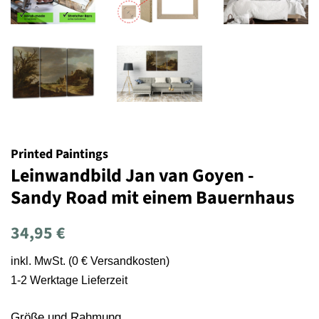
Printed Paintings
Leinwandbild Jan van Goyen -
Sandy Road mit einem Bauernhaus
Normaler
Sonderpreis
34,95 €
Preis
inkl. MwSt. (0 € Versandkosten)
1-2 Werktage Lieferzeit
Größe und Rahmung