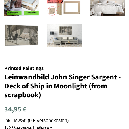
Printed Paintings
Leinwandbild John Singer Sargent -
Deck of Ship in Moonlight (from
scrapbook)
Normaler
Sonderpreis
34,95 €
Preis
inkl. MwSt. (0 € Versandkosten)
1-2 Werktage Lieferzeit