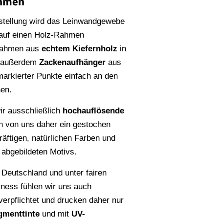
ahmen
stellung wird das Leinwandgewebe
 auf einen Holz-Rahmen
Rahmen aus
echtem Kiefernholz
in
n außerdem
Zackenaufhänger
aus
rmarkierter Punkte einfach an den
en.
r ausschließlich
hochauflösende
en von uns daher ein gestochen
räftigen, natürlichen Farben und
s abgebildeten Motivs.
 Deutschland und unter fairen
rness fühlen wir uns auch
erpflichtet und drucken daher nur
gmenttinte
und mit
UV-