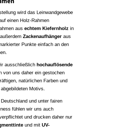
ahmen
stellung wird das Leinwandgewebe
 auf einen Holz-Rahmen
Rahmen aus
echtem Kiefernholz
in
n außerdem
Zackenaufhänger
aus
rmarkierter Punkte einfach an den
en.
r ausschließlich
hochauflösende
en von uns daher ein gestochen
räftigen, natürlichen Farben und
s abgebildeten Motivs.
 Deutschland und unter fairen
rness fühlen wir uns auch
erpflichtet und drucken daher nur
gmenttinte
und mit
UV-