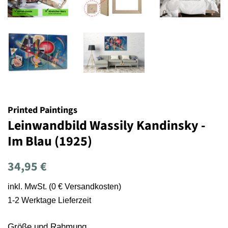
Printed Paintings
Leinwandbild Wassily Kandinsky -
Im Blau (1925)
Normaler
Sonderpreis
34,95 €
Preis
inkl. MwSt. (0 € Versandkosten)
1-2 Werktage Lieferzeit
Größe und Rahmung