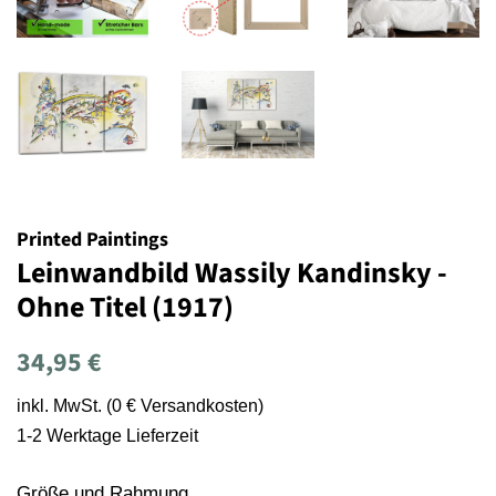
Printed Paintings
Leinwandbild Wassily Kandinsky -
Ohne Titel (1917)
Normaler
Sonderpreis
34,95 €
Preis
inkl. MwSt. (0 € Versandkosten)
1-2 Werktage Lieferzeit
Größe und Rahmung