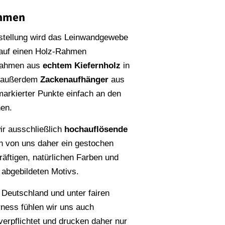
ahmen
stellung wird das Leinwandgewebe
 auf einen Holz-Rahmen
Rahmen aus
echtem Kiefernholz
in
n außerdem
Zackenaufhänger
aus
rmarkierter Punkte einfach an den
en.
r ausschließlich
hochauflösende
en von uns daher ein gestochen
räftigen, natürlichen Farben und
s abgebildeten Motivs.
 Deutschland und unter fairen
rness fühlen wir uns auch
erpflichtet und drucken daher nur