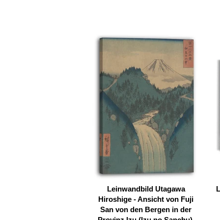
Leinwandbild Utagawa
L
Hiroshige - Ansicht von Fuji
San von den Bergen in der
Provinz Izu (Izu no Sanchu),